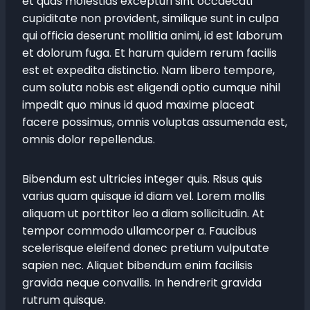
et quas molestias excepturi sint occaecati
cupiditate non provident, similique sunt in culpa
qui officia deserunt mollitia animi, id est laborum
et dolorum fuga. Et harum quidem rerum facilis
est et expedita distinctio. Nam libero tempore,
cum soluta nobis est eligendi optio cumque nihil
impedit quo minus id quod maxime placeat
facere possimus, omnis voluptas assumenda est,
omnis dolor repellendus.
Bibendum est ultricies integer quis. Risus quis
varius quam quisque id diam vel. Lorem mollis
aliquam ut porttitor leo a diam sollicitudin. At
tempor commodo ullamcorper a. Faucibus
scelerisque eleifend donec pretium vulputate
sapien nec. Aliquet bibendum enim facilisis
gravida neque convallis. In hendrerit gravida
rutrum quisque.