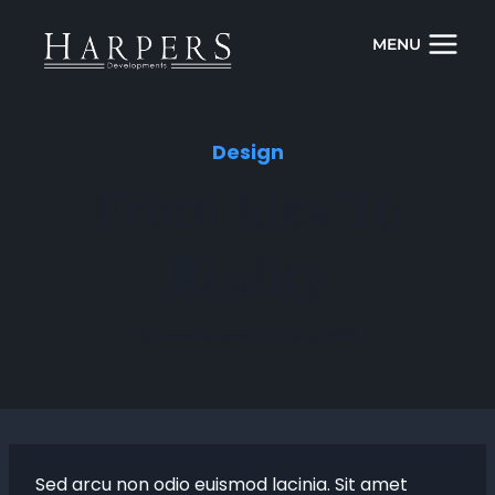
Skip
to
MENU
content
Design
From Idea To
Reality
By
Kane Mitchell
12 July 2022
Sed arcu non odio euismod lacinia. Sit amet